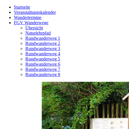
Startseite
Veranstaltungskalender
Wandertermine
FGV Wanderwege
Übersicht
Naturlehrpfad
Rundwanderweg 1
Rundwanderweg 2
Rundwanderweg 3
Rundwanderweg 4
Rundwanderweg 5
Rundwanderweg 6
Rundwanderweg 7
Rundwanderweg 8